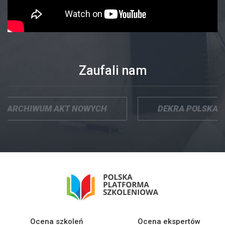
Zaufali nam
CHIWUM AKT NOWYCH
DEKRA POLSKA
Ocena szkoleń
Ocena ekspertów