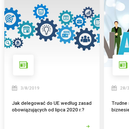
3/8/2019
28/
Jak delegować do UE według zasad
Trudne 
obowiązujących od lipca 2020 r.?
biznesi