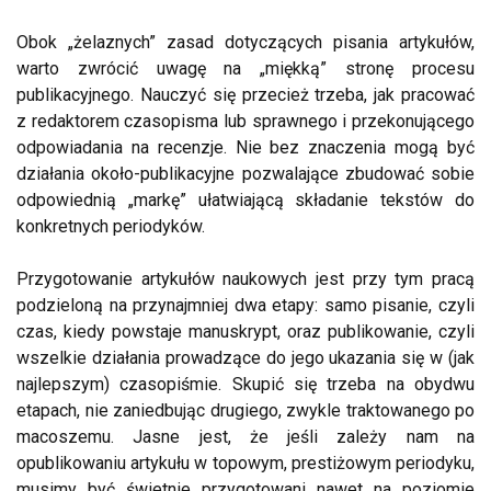
Obok „żelaznych” zasad dotyczących pisania artykułów,
warto zwrócić uwagę na „miękką” stronę procesu
publikacyjnego. Nauczyć się przecież trzeba, jak pracować
z redaktorem czasopisma lub sprawnego i przekonującego
odpowiadania na recenzje. Nie bez znaczenia mogą być
działania około-publikacyjne pozwalające zbudować sobie
odpowiednią „markę” ułatwiającą składanie tekstów do
konkretnych periodyków.
Przygotowanie artykułów naukowych jest przy tym pracą
podzieloną na przynajmniej dwa etapy: samo pisanie, czyli
czas, kiedy powstaje manuskrypt, oraz publikowanie, czyli
wszelkie działania prowadzące do jego ukazania się w (jak
najlepszym) czasopiśmie. Skupić się trzeba na obydwu
etapach, nie zaniedbując drugiego, zwykle traktowanego po
macoszemu. Jasne jest, że jeśli zależy nam na
opublikowaniu artykułu w topowym, prestiżowym periodyku,
musimy być świetnie przygotowani nawet na poziomie