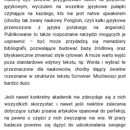
językowym, wyczuleni na wszelkie językowe pułapki
czyhające na każdego, kto nie jest native speakerem
(choćby tak zwany naukowy Ponglish, czyli kalki językowe
przenoszone z języka polskiego na angielski).
Publikowanie to także rozpoznanie narzędzi mogących je
usprawnić – być może przydadzą się menadżery
bibliografii, pozwalające budować bazę źródłową oraz
błyskawicznie zmieniać style cytowań. A może warto wyjść
poza standardowe edytory tekstu, np. Worda i wybrać te
przeznaczone dla naukowców, choćby dający świetne
rozeznanie w strukturze tekstu Scrivener. Możliwości jest
bardzo dużo.
Jeśli nawet konkretny akademik nie zdecyduje się z nich
wszystkich skorzystać i nawet jeśli niektóre zalecenia
dotyczące sztuki pisania artykułów opanował do perfekcji,
na pewno o części z nich zwyczajnie nie wie. W pracy
badacza powinno się dążyć do udoskonalania swojego