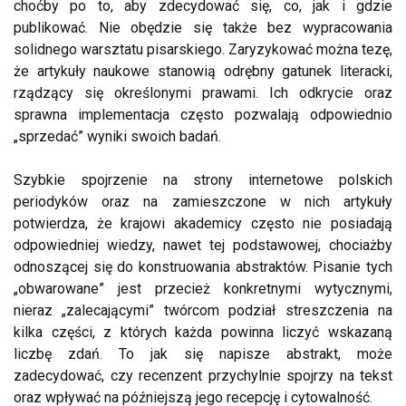
choćby po to, aby zdecydować się, co, jak i gdzie
publikować. Nie obędzie się także bez wypracowania
solidnego warsztatu pisarskiego. Zaryzykować można tezę,
że artykuły naukowe stanowią odrębny gatunek literacki,
rządzący się określonymi prawami. Ich odkrycie oraz
sprawna implementacja często pozwalają odpowiednio
„sprzedać” wyniki swoich badań.
Szybkie spojrzenie na strony internetowe polskich
periodyków oraz na zamieszczone w nich artykuły
potwierdza, że krajowi akademicy często nie posiadają
odpowiedniej wiedzy, nawet tej podstawowej, chociażby
odnoszącej się do konstruowania abstraktów. Pisanie tych
„obwarowane” jest przecież konkretnymi wytycznymi,
nieraz „zalecającymi” twórcom podział streszczenia na
kilka części, z których każda powinna liczyć wskazaną
liczbę zdań. To jak się napisze abstrakt, może
zadecydować, czy recenzent przychylnie spojrzy na tekst
oraz wpływać na późniejszą jego recepcję i cytowalność.