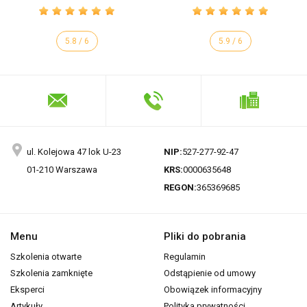
5.8 / 6
5.9 / 6
ul. Kolejowa 47 lok U-23
NIP:
527-277-92-47
01-210 Warszawa
KRS:
0000635648
REGON:
365369685
Menu
Pliki do pobrania
Szkolenia otwarte
Regulamin
Szkolenia zamknięte
Odstąpienie od umowy
Eksperci
Obowiązek informacyjny
Artykuły
Polityka prywatności