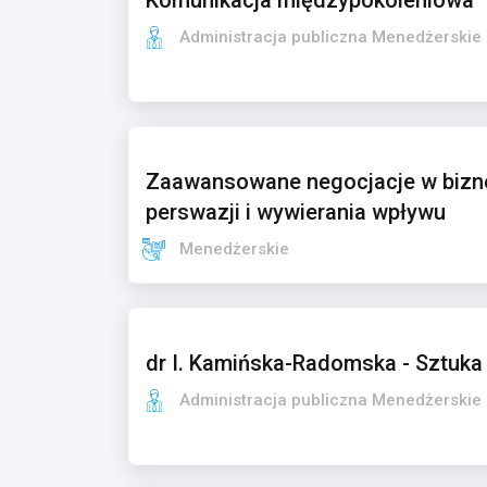
Komunikacja międzypokoleniowa
Administracja publiczna Menedżerskie
Zaawansowane negocjacje w bizne
perswazji i wywierania wpływu
Menedżerskie
dr I. Kamińska-Radomska - Sztuka
Administracja publiczna Menedżerskie