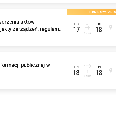
TERMIN GWARANT
orzenia aktów
LIS
LIS
jekty zarządzeń, regulam
…
17
18
2 dni
nformacji publicznej w
LIS
LIS
18
18
1
dzień