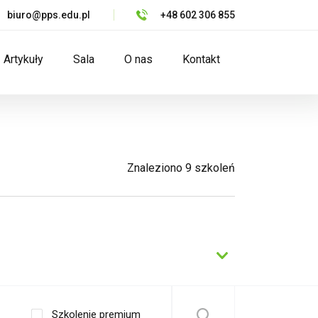
biuro@pps.edu.pl
+48 602 306 855
Artykuły
Sala
O nas
Kontakt
Znaleziono
9
szkoleń
Szkolenie premium