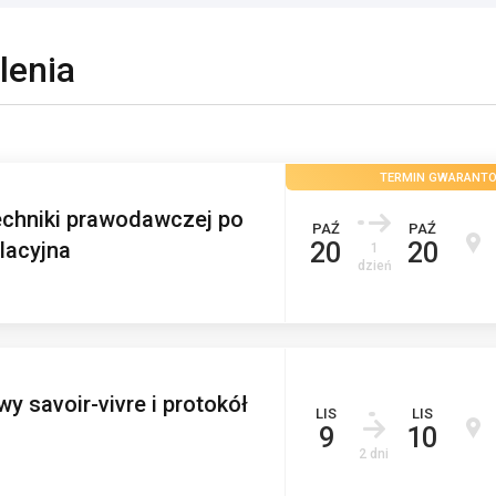
lenia
TERMIN GWARANT
chniki prawodawczej po
PAŹ
PAŹ
slacyjna
20
20
1
dzień
y savoir-vivre i protokół
LIS
LIS
9
10
2 dni