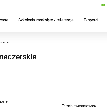
warte
Szkolenia zamknięte / referencje
Eksperci
twarte
enedżerskie
ASTO
Termin gwarantowany