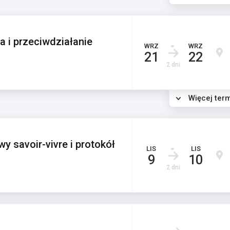
 i przeciwdziałanie
WRZ
WRZ
21
22
2 dni
Więcej ter
y savoir-vivre i protokół
LIS
LIS
9
10
2 dni