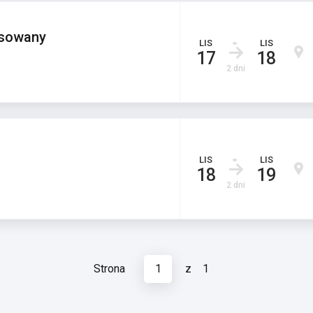
nsowany
LIS
LIS
17
18
2 dni
LIS
LIS
18
19
2 dni
Strona
1
z
1