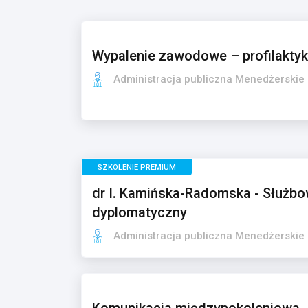
Wypalenie zawodowe – profilaktyka
Administracja publiczna Menedżerskie
SZKOLENIE PREMIUM
dr I. Kamińska-Radomska - Służbow
dyplomatyczny
Administracja publiczna Menedżerskie