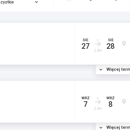
zystkie
SIE
SIE
27
28
2 dni
Więcej ter
WRZ
WRZ
7
8
2 dni
Więcej ter