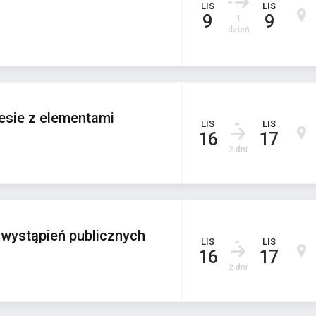
LIS
LIS
9
9
1
dzień
sie z elementami
LIS
LIS
16
17
2 dni
 wystąpień publicznych
LIS
LIS
16
17
2 dni