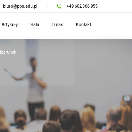
biuro@pps.edu.pl
+48 602 306 855
Artykuły
Sala
O nas
Kontakt
izerunek