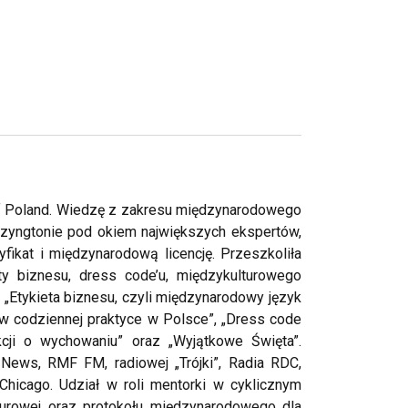
 of Poland. Wiedzę z zakresu międzynarodowego
szyngtonie pod okiem największych ekspertów,
fikat i międzynarodową licencję. Przeszkoliła
ety biznesu, dress code’u, międzykulturowego
 „Etykieta biznesu, czyli międzynarodowy język
u w codziennej praktyce w Polsce”, „Dress code
ekcji o wychowaniu” oraz „Wyjątkowe Święta”.
ews, RMF FM, radiowej „Trójki”, Radia RDC,
hicago. Udział w roli mentorki w cyklicznym
turowej oraz protokołu międzynarodowego dla