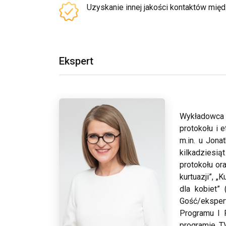
Uzyskanie innej jakości kontaktów mię
Ekspert
Wykładowca i
protokołu i 
m.in. u Jona
kilkadziesią
protokołu or
kurtuazji”, 
dla kobiet” 
Gość/eksper
Programu I 
programie T