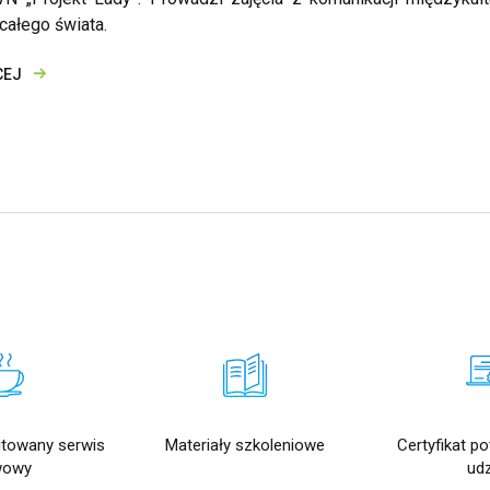
całego świata.
CEJ
mitowany serwis
Materiały szkoleniowe
Certyfikat p
wowy
udz