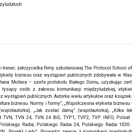
dzyludzkich
 trener; założycielka firmy szkoleniowej The Protocol School
etykiety biznesu oraz wystąpień publicznych zdobywała w Wa
thana Mollera – szefa protokołu Białego Domu, uzyskując certy
t tysięcy osób z zakresu komunikacji międzyludzkiej, etyki
az wystąpień publicznych. Autorka wielu artykułów oraz książek:
„Kultura biznesu. Normy i formy”, „Współczesna etykieta biznes
(współautorka), „Jak zostać damą” (współautorka), „Kilka l
t TVN, TVN 24, TVN 24 BiŚ, TYP1, TVP2, TVP INFO, Polsat N
Polskiego Radia, Polskiego Radia 24, Polskiego Radia 1030 C
VN „Projekt Lady”. Prowadzi zajęcia z komunikacji międzykul