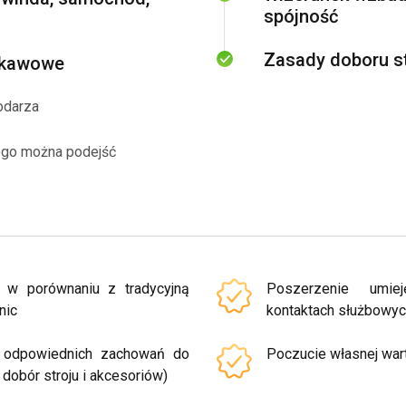
spójność
Zasady doboru st
y kawowe
odarza
kogo można podejść
u w porównaniu z tradycyjną
Poszerzenie umiej
nic
kontaktach służbowy
a odpowiednich zachowań do
Poczucie własnej wart
 dobór stroju i akcesoriów)